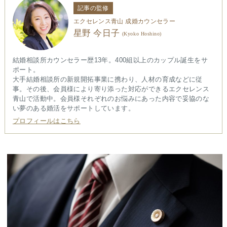
記事の監修
エクセレンス青山 成婚カウンセラー
星野 今日子
(Kyoko Hoshino)
結婚相談所カウンセラー歴13年。400組以上のカップル誕生をサ
ポート。
大手結婚相談所の新規開拓事業に携わり、人材の育成などに従
事。その後、会員様により寄り添った対応ができるエクセレンス
青山で活動中。会員様それぞれのお悩みにあった内容で妥協のな
い夢のある婚活をサポートしています。
プロフィールはこちら