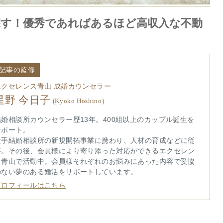
探す！優秀であればあるほど高収入な不動
記事の監修
エクセレンス青山 成婚カウンセラー
星野 今日子
(Kyoko Hoshino)
結婚相談所カウンセラー歴13年。400組以上のカップル誕生を
サポート。
大手結婚相談所の新規開拓事業に携わり、人材の育成などに従
事。その後、会員様により寄り添った対応ができるエクセレン
ス青山で活動中。会員様それぞれのお悩みにあった内容で妥協
のない夢のある婚活をサポートしています。
プロフィールはこちら