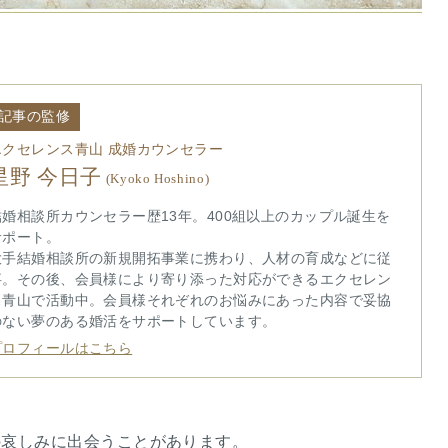
記事の監修
エクセレンス青山 成婚カウンセラー
星野 今日子
(Kyoko Hoshino)
結婚相談所カウンセラー歴13年。400組以上のカップル誕生を
サポート。
大手結婚相談所の新規開拓事業に携わり、人材の育成などに従
事。その後、会員様により寄り添った対応ができるエクセレン
ス青山で活動中。会員様それぞれのお悩みにあった内容で妥協
のない夢のある婚活をサポートしています。
プロフィールはこちら
の哀しみに出会うことがあります。