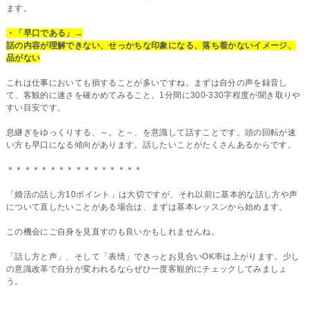
ます。
・「早口である」→
話の内容が理解できない、せっかちな印象になる、落ち着かないイメージ、
品がない
これは仕事においても損することが多いですね。まずは自分の声を録音し
て、客観的に速さを確かめてみること。1分間に300-330字程度が聞き取りや
すい目安です。
息継ぎをゆっくりする、～。と～、を意識して話すことです。頭の回転が速
い方も早口になる傾向があります。話したいことがたくさんあるからです。
＊＊＊＊＊＊＊＊＊＊＊＊＊＊＊＊
「婚活の話し方10ポイント」は大切ですが、それ以前に基本的な話し方や声
について直したいことがある場合は、まずは基本レッスンから始めます。
この機会にご自身を見直すのも良いかもしれませんね。
「話し方と声」、そして「表情」できっとお見合いOK率は上がります。少し
の意識改革で自分が変われるならぜひ一度客観的にチェックしてみましょ
う。