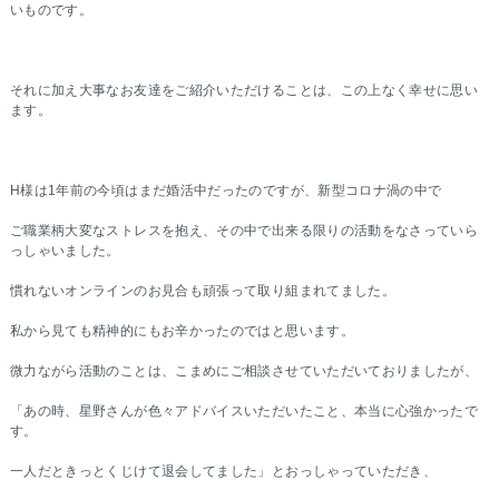
いものです。
それに加え大事なお友達をご紹介いただけることは、この上なく幸せに思い
ます。
H様は1年前の今頃はまだ婚活中だったのですが、新型コロナ渦の中で
ご職業柄大変なストレスを抱え、その中で出来る限りの活動をなさっていら
っしゃいました。
慣れないオンラインのお見合も頑張って取り組まれてました。
私から見ても精神的にもお辛かったのではと思います。
微力ながら活動のことは、こまめにご相談させていただいておりましたが、
「あの時、星野さんが色々アドバイスいただいたこと、本当に心強かったで
す。
一人だときっとくじけて退会してました」とおっしゃっていただき、