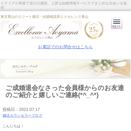
トライアル制度で安心の婚活。上質な結婚情報サービスでまじめな出会いを提
供
東京青山のエリート婚活・結婚相談所エクセレンス青山
Primary
Menu
お電話でのお問合せはこちら
ご成婚退会なさった会員様からのお友達
のご紹介と嬉しいご連絡(*^_^*)
投稿日：
2021.07.17
婚活カウンセラーブログ
こんにちは！