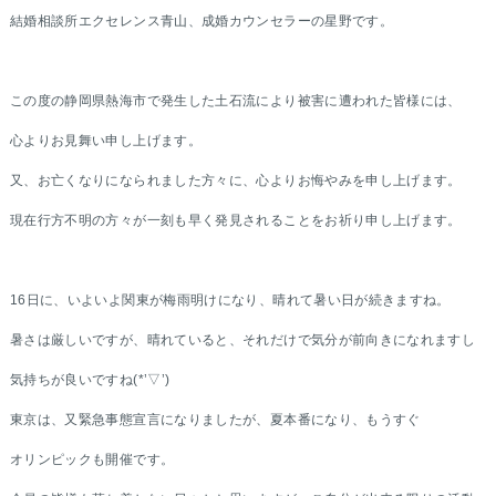
結婚相談所エクセレンス青山、成婚カウンセラーの星野です。
この度の静岡県熱海市で発生した土石流により被害に遭われた皆様には、
心よりお見舞い申し上げます。
又、お亡くなりになられました方々に、心よりお悔やみを申し上げます。
現在行方不明の方々が一刻も早く発見されることをお祈り申し上げます。
16日に、いよいよ関東が梅雨明けになり、晴れて暑い日が続きますね。
暑さは厳しいですが、晴れていると、それだけで気分が前向きになれますし
気持ちが良いですね(*’▽’)
東京は、又緊急事態宣言になりましたが、夏本番になり、もうすぐ
オリンピックも開催です。