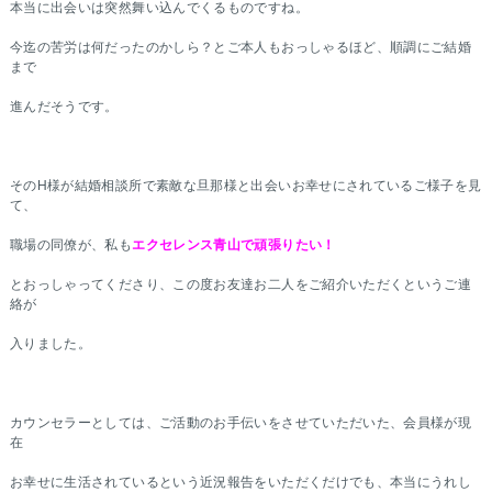
本当に出会いは突然舞い込んでくるものですね。
今迄の苦労は何だったのかしら？とご本人もおっしゃるほど、順調にご結婚
まで
進んだそうです。
そのH様が結婚相談所で素敵な旦那様と出会いお幸せにされているご様子を見
て、
職場の同僚が、私も
エクセレンス青山で頑張りたい！
とおっしゃってくださり、この度お友達お二人をご紹介いただくというご連
絡が
入りました。
カウンセラーとしては、ご活動のお手伝いをさせていただいた、会員様が現
在
お幸せに生活されているという近況報告をいただくだけでも、本当にうれし