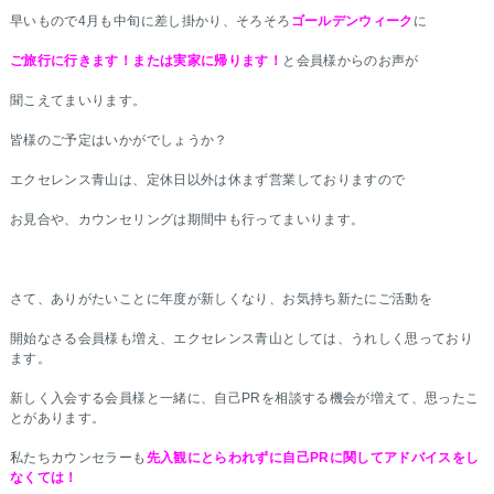
早いもので4月も中旬に差し掛かり、そろそろ
ゴールデンウィーク
に
ご旅行に行きます！または実家に帰ります！
と会員様からのお声が
聞こえてまいります。
皆様のご予定はいかがでしょうか？
エクセレンス青山は、定休日以外は休まず営業しておりますので
お見合や、カウンセリングは期間中も行ってまいります。
さて、ありがたいことに年度が新しくなり、お気持ち新たにご活動を
開始なさる会員様も増え、エクセレンス青山としては、うれしく思っており
ます。
新しく入会する会員様と一緒に、自己PRを相談する機会が増えて、思ったこ
とがあります。
私たちカウンセラーも
先入観にとらわれずに自己PRに関してアドバイスをし
なくては！