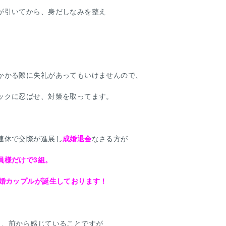
が引いてから、身だしなみを整え
かかる際に失礼があってもいけませんので、
ックに忍ばせ、対策を取ってます。
連休で交際が進展し
成婚退会
なさる方が
員様だけで3組。
成婚カップルが誕生しております！
り、前から感じていることですが